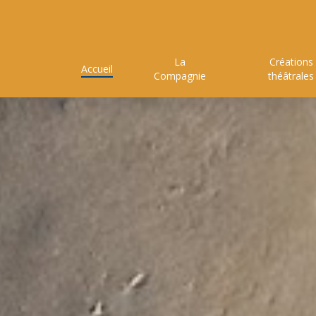
Skip
to
main
La
Créations
content
Accueil
Compagnie
théâtrales