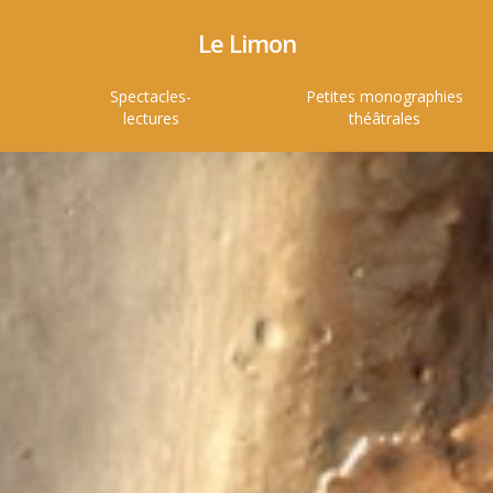
Le Limon
Spectacles-
Petites monographies
lectures
théâtrales