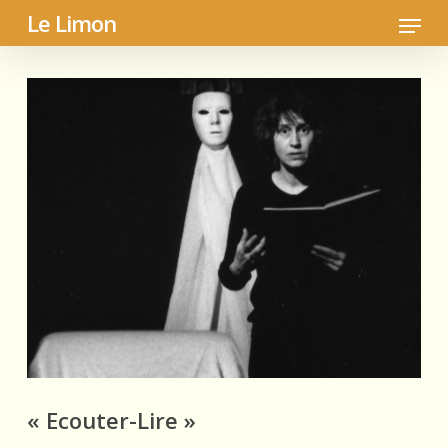
Skip
Menu
Le Limon
to
main
content
« Ecouter-Lire »