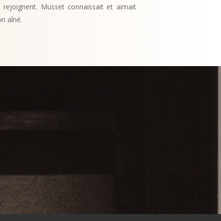
rejoignent. Musset connaissait et aimait
n aîné.