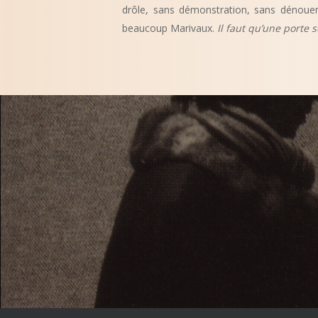
drôle, sans démonstration, sans dénouem
beaucoup Marivaux.
Il faut qu’une porte 