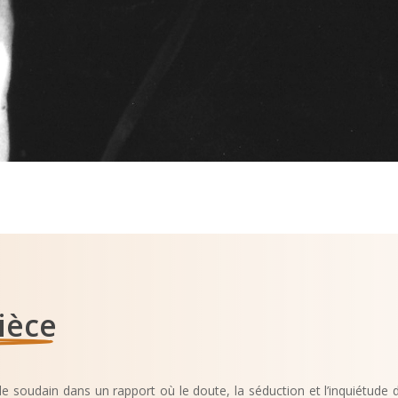
ièce
e soudain dans un rapport où le doute, la séduction et l’inquiétude 