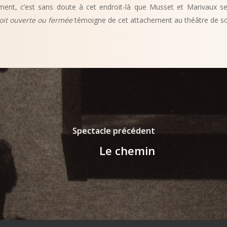
ent, c’est sans doute à cet endroit-là que Musset et Marivaux se 
soit ouverte ou fermée
témoigne de cet attachement au théâtre de so
Spectacle précédent
Le chemin