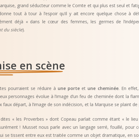
arquise, grand séducteur comme le Comte et qui plus est seul et fat
onne tout à tour à l’espoir qu’il y ait encore quelque chose à dé
 sèment déjà « dans le cœur des femmes, les germes de l’indép
t du siècle
).
mise en scène
stes pourraient se réduire à
une porte
et
une cheminée
. En effet
deux personnages évolue à l’image d’un feu de cheminée dont la flamm
aux départ, à l’image de son indécision, et la Marquise se plaint de p
es dites « les Proverbes » dont Copeau parlait comme étant « le lie
assurément ! Musset nous parle avec un langage serré, fouillé, pour 
i se tissent entre eux est traitée comme un objet dramatique, en soi, 