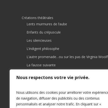
Créations théâtrales
Lents murmures de l’aube
Enfants du crépuscule
Les silencieuses
L’indigent philosophe
L’autre promenade…ou sur les pas de Virginia Woolf
La fausse suivante
Le chemin
Nous respectons votre vie privée.
Il faut qu’une porte soit ouverte ou fermée
Nous utilisons des cookies pour améliorer votre expérienc
de navigation, diffuser des publicités ou des contenus
personnalisés et analyser notre trafic. En cliquant sur «