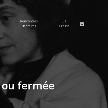
Rencontres
La
email
littéraires
Presse
e ou fermée